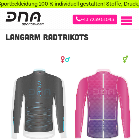
rtbekleidung 100 % individuell gestalten! Stoffe, Druck, Z
+43 7239 51043
»
»
»
Startseite
Sportarten
Radsport
Langarm-Radtrikots
LANGARM RADTRIKOTS