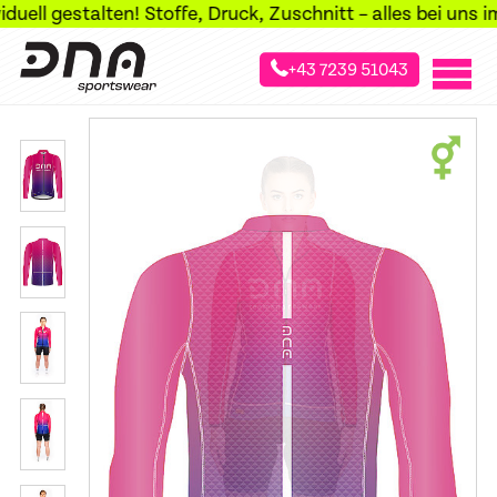
l gestalten! Stoffe, Druck, Zuschnitt – alles bei uns im H
+43 7239 51043
»
»
»
Startseite
Sportarten
Radsport
Langarm-Radtrikots