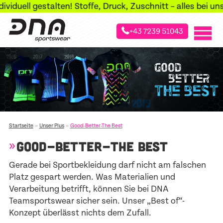
iduell gestalten! Stoffe, Druck, Zuschnitt – alles bei uns
+43 7239 51043
»
»
Startseite
Unser Plus
Good-Better-The Best
GOOD-BETTER-THE BEST
Gerade bei Sportbekleidung darf nicht am falschen
Platz gespart werden. Was Materialien und
Verarbeitung betrifft, können Sie bei DNA
Teamsportswear sicher sein. Unser „Best of“-
Konzept überlässt nichts dem Zufall.