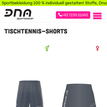
Sportbekleidung 100 % individuell gestalten! Stoffe, Druck,
+43 7239 51043
»
»
»
Startseite
Sportarten
Tischtennis
Tischtennis-Shorts
TISCHTENNIS-SHORTS