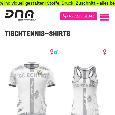
ndividuell gestalten! Stoffe, Druck, Zuschnitt – alles bei
+43 7239 51043
»
»
»
Startseite
Sportarten
Tischtennis
Tischtennis-Shirts
TISCHTENNIS-SHIRTS