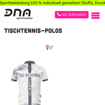
portbekleidung 100 % individuell gestalten! Stoffe, Druck, 
+43 7239 51043
»
»
»
Startseite
Sportarten
Tischtennis
Tischtennis-Polos
TISCHTENNIS-POLOS