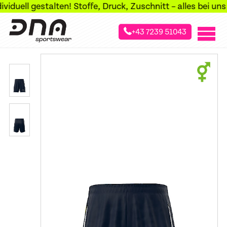
uell gestalten! Stoffe, Druck, Zuschnitt – alles bei uns i
+43 7239 51043
»
»
»
Startseite
Sportarten
Tennis
Tennis-Shorts