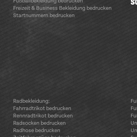
S
Fußballbekleidung bedrucken
Freizeit & Business Bekleidung bedrucken
Startnummern bedrucken
Radbekleidung:
Fu
Fahrradtrikot bedrucken
Fu
Rennradtrikot bedrucken
Fu
Radsocken bedrucken
Un
Radhose bedrucken
Un