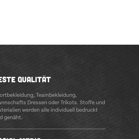
ESTE QUALITÄT
ortbekleidung
,
Teambekleidung
,
nnschafts Dressen oder Trikots. Stoffe und
terialien werden alle individuell bedruckt
d genäht.