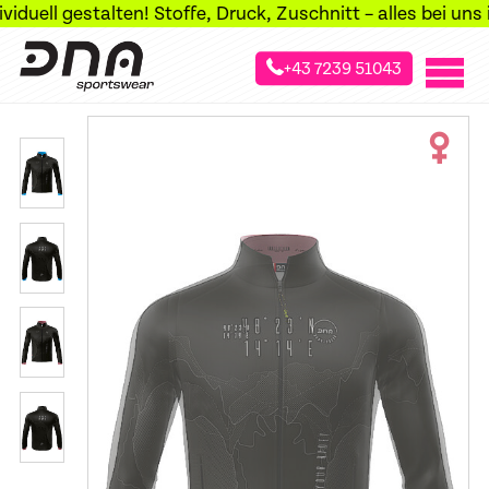
ll gestalten! Stoffe, Druck, Zuschnitt – alles bei uns im 
+43 7239 51043
»
»
»
Startseite
Sportarten
Skilanglauf
Langlauf Jacken