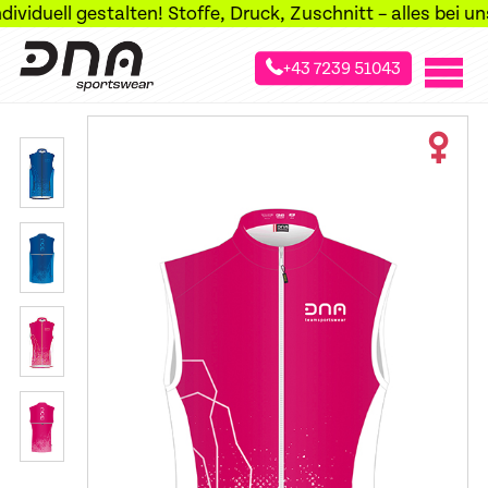
duell gestalten! Stoffe, Druck, Zuschnitt – alles bei uns i
+43 7239 51043
»
»
»
Startseite
Sportarten
Skilanglauf
Langlauf Gilets