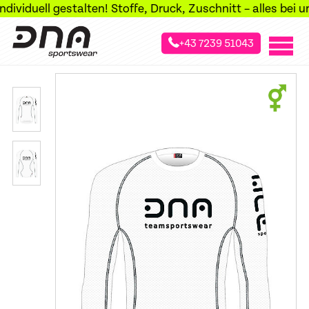
iduell gestalten! Stoffe, Druck, Zuschnitt – alles bei uns
+43 7239 51043
»
»
»
Startseite
Sportarten
Skilanglauf
Jerseys