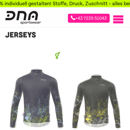
ndividuell gestalten! Stoffe, Druck, Zuschnitt – alles bei
+43 7239 51043
»
»
»
Startseite
Sportarten
Skilanglauf
Jerseys
JERSEYS