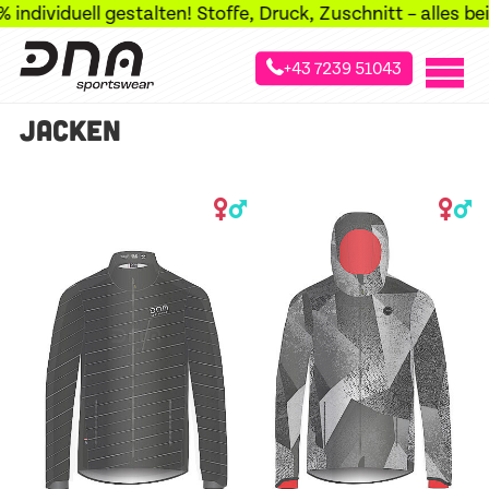
ndividuell gestalten! Stoffe, Druck, Zuschnitt – alles bei
+43 7239 51043
»
»
Startseite
Sportarten
Skibergsteig Jacken
JACKEN