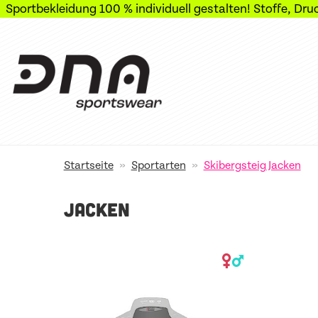
kleidung 100 % individuell gestalten! Stoffe, Druck, Zusch
»
»
Startseite
Sportarten
Skibergsteig Jacken
JACKEN