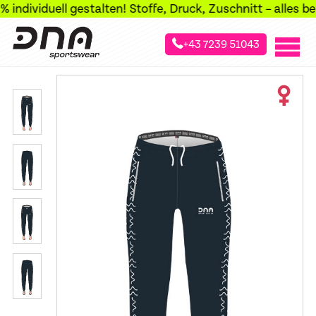
individuell gestalten! Stoffe, Druck, Zuschnitt – alles bei
+43 7239 51043
»
»
Startseite
Sportarten
Skibergsteig Hosen