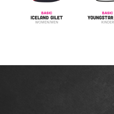
BASIC
BASIC
ICELAND GILET
YOUNGSTAR
WOMEN/MEN
KINDER