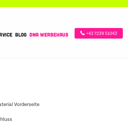
+43 7239 51043
RVICE
BLOG
DNA WERBEHAUS
terial Vorderseite
hluss