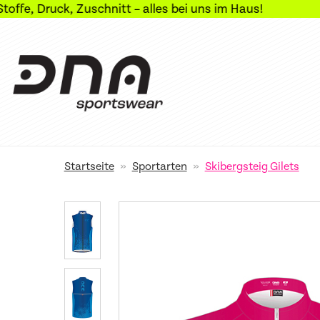
uck, Zuschnitt – alles bei uns im Haus!
»
»
Startseite
Sportarten
Skibergsteig Gilets