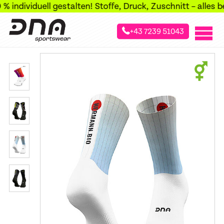
ndividuell gestalten! Stoffe, Druck, Zuschnitt – alles bei 
+43 7239 51043
»
»
»
Startseite
Sportarten
Radsport
Socken