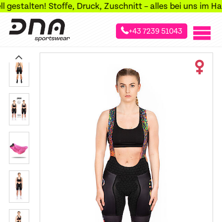
stalten! Stoffe, Druck, Zuschnitt – alles bei uns im Haus!
+43 7239 51043
»
»
»
Startseite
Sportarten
Radsport
Radhosen