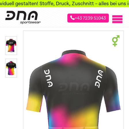
ll gestalten! Stoffe, Druck, Zuschnitt – alles bei uns im 
+43 7239 51043
»
»
»
Startseite
Sportarten
Radsport
Kurzarm-Radtrikots