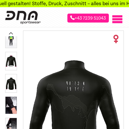
gestalten! Stoffe, Druck, Zuschnitt – alles bei uns im Haus
+43 7239 51043
»
»
»
Startseite
Sportarten
Radsport
Jacken