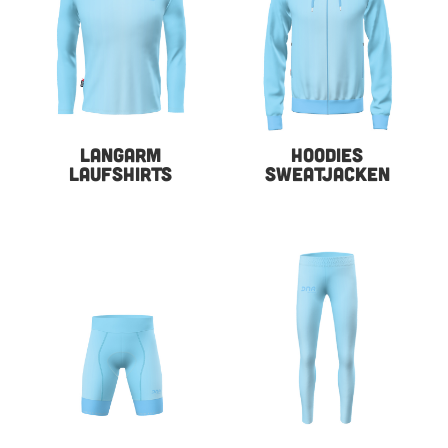
LANGARM
HOODIES
LAUFSHIRTS
SWEATJACKEN