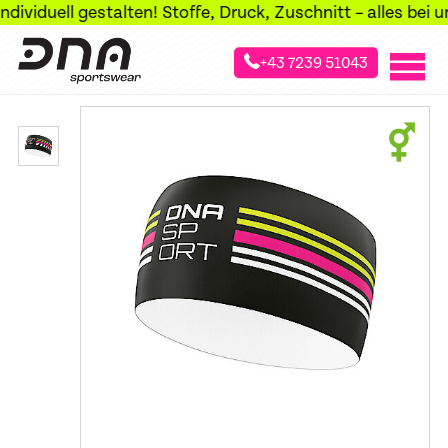
iduell gestalten! Stoffe, Druck, Zuschnitt – alles bei uns
+43 7239 51043
»
»
»
Startseite
Sportarten
Laufsport
Stirnbänder