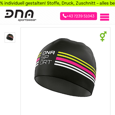
dividuell gestalten! Stoffe, Druck, Zuschnitt – alles bei u
+43 7239 51043
»
»
»
Startseite
Sportarten
Laufsport
Sporthauben