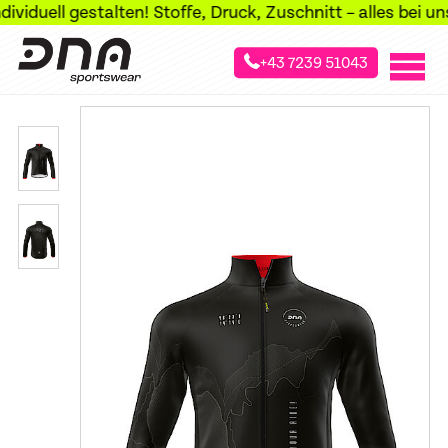
uell gestalten! Stoffe, Druck, Zuschnitt – alles bei uns i
+43 7239 51043
»
»
»
Startseite
Sportarten
Laufsport
Laufjacken