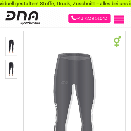
ll gestalten! Stoffe, Druck, Zuschnitt – alles bei uns im 
+43 7239 51043
»
»
»
Startseite
Sportarten
Laufsport
Laufhosen