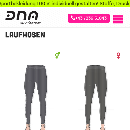
ortbekleidung 100 % individuell gestalten! Stoffe, Druck, 
+43 7239 51043
»
»
»
Startseite
Sportarten
Laufsport
Laufhosen
LAUFHOSEN