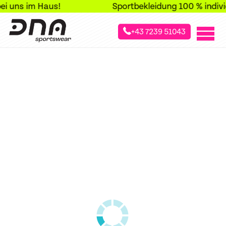
 uns im Haus!
+43 7239 51043
»
»
»
Startseite
Sportarten
Laufsport
Hosen