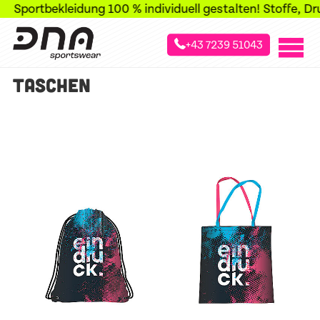
+43 7239 51043
»
»
»
Startseite
Sportarten
Freizeit & Business
Taschen
TASCHEN