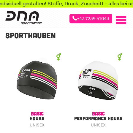
viduell gestalten! Stoffe, Druck, Zuschnitt – alles bei un
+43 7239 51043
»
»
»
Startseite
Sportarten
Freizeit & Business
Sporthauben
SPORTHAUBEN
BASIC
BASIC
HAUBE
PERFORMANCE HAUBE
UNISEX
UNISEX