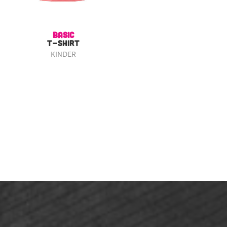
BASIC
T-SHIRT
KINDER