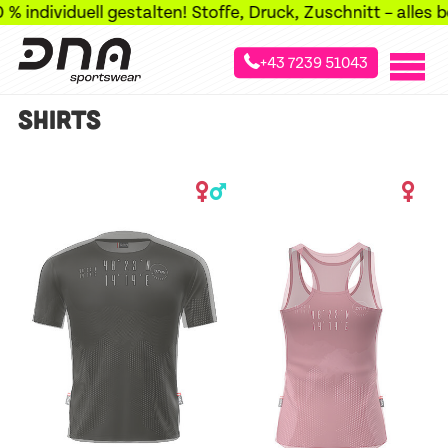
individuell gestalten! Stoffe, Druck, Zuschnitt – alles be
+43 7239 51043
»
»
»
Startseite
Sportarten
Freizeit & Business
Shirts
SHIRTS