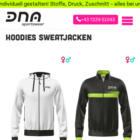
viduell gestalten! Stoffe, Druck, Zuschnitt – alles bei un
+43 7239 51043
»
»
»
Startseite
Sportarten
Freizeit & Business
Hoodies
HOODIES SWEATJACKEN