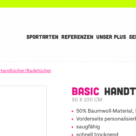
SPORTARTEN
REFERENZEN
UNSER PLUS
SE
Handtücher/Badetücher
BASIC
HANDT
50 X 100 CM
50% Baumwoll-Material, 
Vorderseite personalisier
saugfähig
schnell trocknend