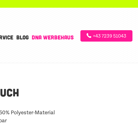
+43 7239 51043
RVICE
BLOG
DNA WERBEHAUS
UCH
50% Polyester-Material
bar