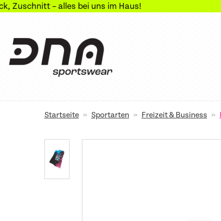
 alles bei uns im Haus!
»
»
»
Startseite
Sportarten
Freizeit & Business