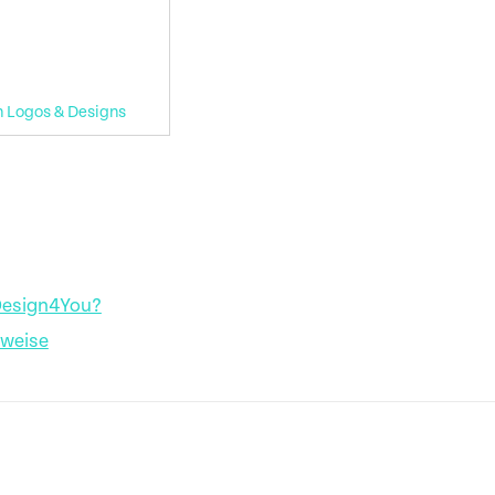
n Logos & Designs
Design4You?
nweise