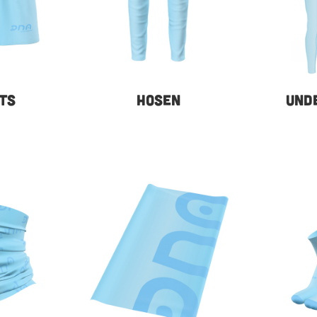
TS
HOSEN
UND