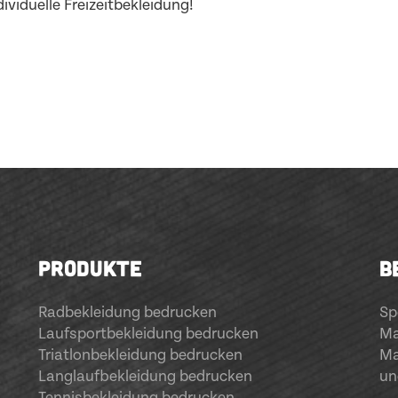
ividuelle Freizeitbekleidung!
PRODUKTE
B
Radbekleidung bedrucken
Sp
Laufsportbekleidung bedrucken
Ma
Triatlonbekleidung bedrucken
Ma
Langlaufbekleidung bedrucken
un
Tennisbekleidung bedrucken