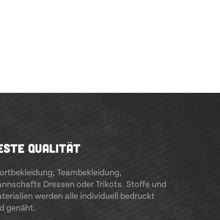
ESTE QUALITÄT
ortbekleidung
,
Teambekleidung
,
nnschafts Dressen oder Trikots. Stoffe und
terialien werden alle individuell bedruckt
d genäht.