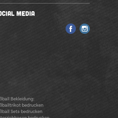
OCIAL MEDIA
ßball Bekleidung:
ßballtrikot bedrucken
ßball Sets bedrucken
terziehhosen bedrucken