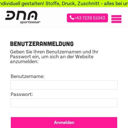
viduell gestalten! Stoffe, Druck, Zuschnitt – alles bei un
+43 7239 51043
»
Startseite
Login
BENUTZERANMELDUNG
Geben Sie Ihren Benutzernamen und Ihr
Passwort ein, um sich an der Website
anzumelden:
Benutzername:
Passwort: