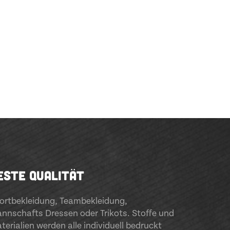
ESTE QUALITÄT
ortbekleidung
,
Teambekleidung
,
nnschafts Dressen oder Trikots. Stoffe und
terialien werden alle individuell bedruckt