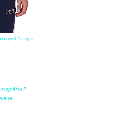
n Logos & Designs
Design4You?
nweise