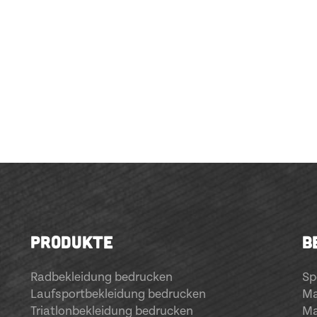
PRODUKTE
B
Radbekleidung bedrucken
Sp
Laufsportbekleidung bedrucken
Ma
Triatlonbekleidung bedrucken
Ma