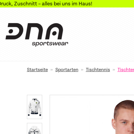
t – alles bei uns im Haus!
»
»
»
Startseite
Sportarten
Tischtennis
Tischte