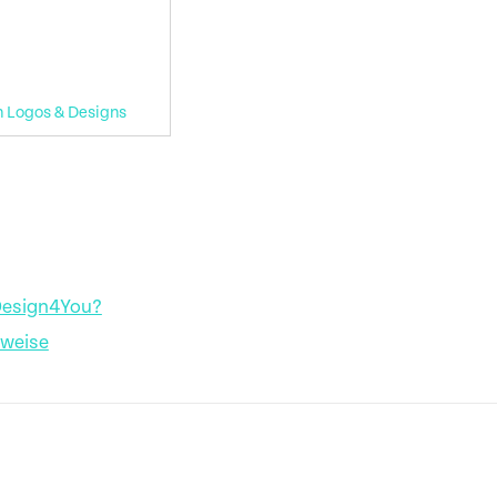
n Logos & Designs
Design4You?
nweise