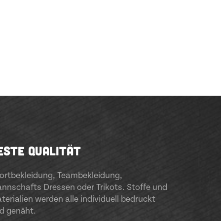
ESTE QUALITÄT
ortbekleidung
,
Teambekleidung
,
nnschafts Dressen oder Trikots. Stoffe und
terialien werden alle individuell bedruckt
d genäht.