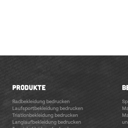
PRODUKTE
B
Radbekleidung bedrucken
Sp
Laufsportbekleidung bedrucken
Ma
Triatlonbekleidung bedrucken
Ma
Langlaufbekleidung bedrucken
un