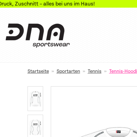
t – alles bei uns im Haus!
»
»
»
Startseite
Sportarten
Tennis
Tennis-Hood