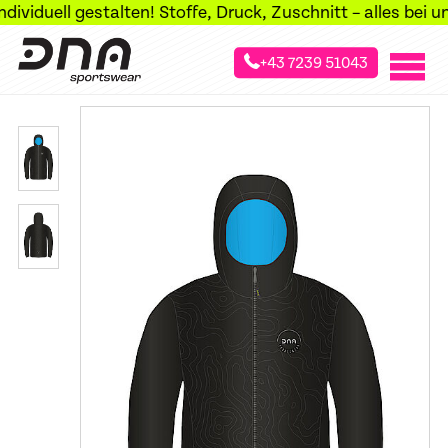
duell gestalten! Stoffe, Druck, Zuschnitt – alles bei uns 
+43 7239 51043
»
»
»
Startseite
Sportarten
Skilanglauf
Langlauf Jacken