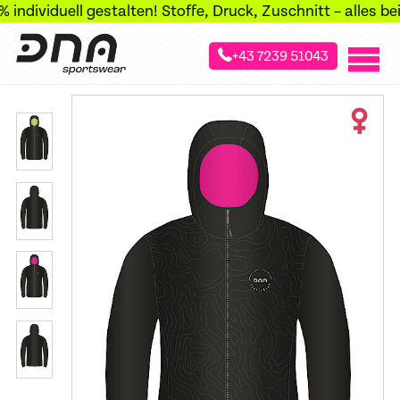
ndividuell gestalten! Stoffe, Druck, Zuschnitt – alles bei 
+43 7239 51043
»
»
Startseite
Sportarten
Skibergsteig Jacken