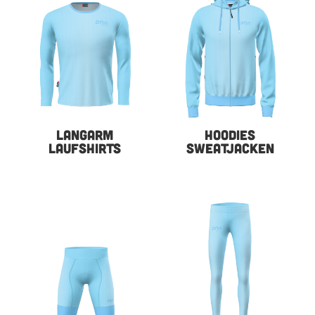
LANGARM
HOODIES
LAUFSHIRTS
SWEATJACKEN