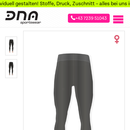
ell gestalten! Stoffe, Druck, Zuschnitt – alles bei uns im 
+43 7239 51043
»
»
»
Startseite
Sportarten
Laufsport
Laufhosen