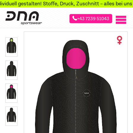
ell gestalten! Stoffe, Druck, Zuschnitt – alles bei uns im
+43 7239 51043
»
»
»
Startseite
Sportarten
Freizeit & Business
Jacken