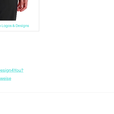
n Logos & Designs
Design4You?
nweise