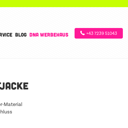
+43 7239 51043
RVICE
BLOG
DNA WERBEHAUS
JACKE
r-Material
hluss