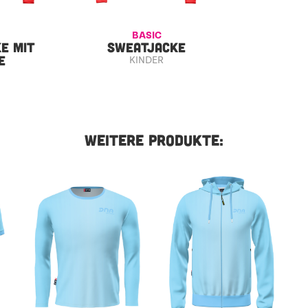
BASIC
E MIT
SWEATJACKE
E
KINDER
WEITERE PRODUKTE: