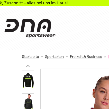
lles bei uns im Haus!
»
»
»
Startseite
Sportarten
Freizeit & Business